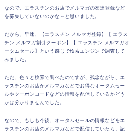
なので、エラスチンのお店でメルマガの友達登録など
を募集していないのかな～と思いました。
だから、早速、【エラスチン メルマガ登録】【 エラス
チン メルマガ割引クーポン】【 エラスチン メルマガオ
ータムセール】という感じで検索エンジンで調査して
みました。
ただ、色々と検索で調べたのですが、残念ながら、エ
ラスチンのお店がメルマガなどでお得なオータムセー
ルやクーポンコードなどの情報を配信しているかどう
かは分かりませんでした。
なので、もしも今後、オータムセールの情報などをエ
ラスチンのお店のメルマガなどで配信していたら、記