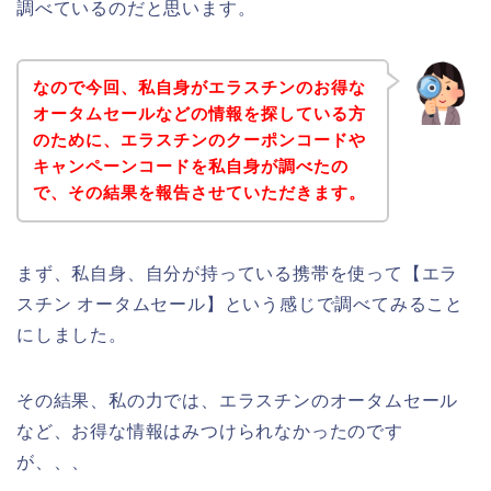
調べているのだと思います。
なので今回、私自身がエラスチンのお得な
オータムセールなどの情報を探している方
のために、エラスチンのクーポンコードや
キャンペーンコードを私自身が調べたの
で、その結果を報告させていただきます。
まず、私自身、自分が持っている携帯を使って【エラ
スチン オータムセール】という感じで調べてみること
にしました。
その結果、私の力では、エラスチンのオータムセール
など、お得な情報はみつけられなかったのです
が、、、