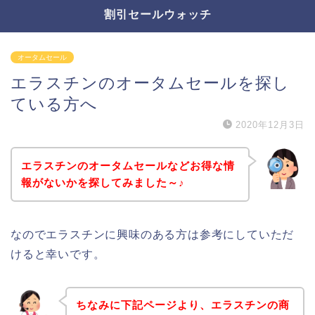
割引セールウォッチ
オータムセール
エラスチンのオータムセールを探し
ている方へ
2020年12月3日
エラスチンのオータムセールなどお得な情
報がないかを探してみました～♪
なのでエラスチンに興味のある方は参考にしていただ
けると幸いです。
ちなみに下記ページより、エラスチンの商