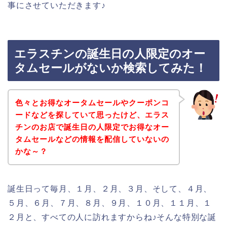
事にさせていただきます♪
エラスチンの誕生日の人限定のオー
タムセールがないか検索してみた！
色々とお得なオータムセールやクーポンコ
ードなどを探していて思ったけど、エラス
チンのお店で誕生日の人限定でお得なオー
タムセールなどの情報を配信していないの
かな～？
誕生日って毎月、１月、２月、３月、そして、４月、
５月、６月、７月、８月、９月、１０月、１１月、１
２月と、すべての人に訪れますからね♪そんな特別な誕