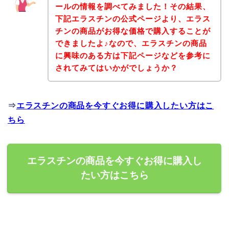
ールの情報を調べてみました！その結果、
下記エラスチンの公式ページより、エラス
チンの商品がお得な価格で購入することが
できましたよ♪なので、エラスチンの商品
に興味のある方は下記ページなどを参考に
されてみてはいかがでしょうか？
⇒
エラスチンの商品を今すぐお得に購入したい方はこ
ちら
エラスチンの商品を今すぐお得に購入し
たい方はこちら