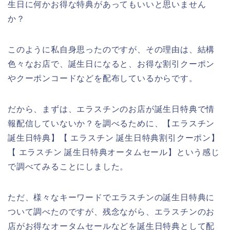
生日に何かお得な特典があってもいいと思いません
か？
このように私自身思ったのですが、その理由は、結構
色々なお店で、誕生日になると、お得な割引クーポン
やクーポンコードなどを配布しているからです。
だから、まずは、エラスチンのお店が誕生日特典で情
報配信していないか？を調べるために、【エラスチン
誕生日特典】【 エラスチン 誕生日特典割引クーポン】
【 エラスチン 誕生日特典オータムセール】という感じ
で調べてみることにしました。
ただ、様々なキーワードでエラスチンの誕生日特典に
ついて調べたのですが、残念ながら、エラスチンのお
店がお得なオータムセールなどを誕生日特典として配