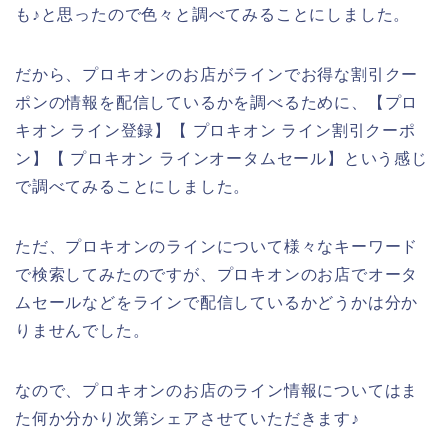
も♪と思ったので色々と調べてみることにしました。
だから、プロキオンのお店がラインでお得な割引クー
ポンの情報を配信しているかを調べるために、【プロ
キオン ライン登録】【 プロキオン ライン割引クーポ
ン】【 プロキオン ラインオータムセール】という感じ
で調べてみることにしました。
ただ、プロキオンのラインについて様々なキーワード
で検索してみたのですが、プロキオンのお店でオータ
ムセールなどをラインで配信しているかどうかは分か
りませんでした。
なので、プロキオンのお店のライン情報についてはま
た何か分かり次第シェアさせていただきます♪