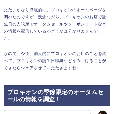
ただ、かなり徹底的に、プロキオンのホームページを
調べたのですが、残念ながら、プロキオンのお店で誕
生日の人限定でオータムセールやクーポンコードなど
の情報を配信しているかどうかは分かりませんでし
た。
なので、今後、個人的にプロキオンのお店のことを調
べて、プロキオンの誕生日特典などをみつけることが
できたらシェアさせていただきますね♪
プロキオンの季節限定のオータムセ
ールの情報を調査！