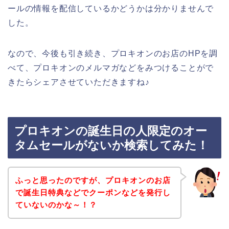
ールの情報を配信しているかどうかは分かりませんで
した。
なので、今後も引き続き、プロキオンのお店のHPを調
べて、プロキオンのメルマガなどをみつけることがで
きたらシェアさせていただきますね♪
プロキオンの誕生日の人限定のオー
タムセールがないか検索してみた！
ふっと思ったのですが、プロキオンのお店
で誕生日特典などでクーポンなどを発行し
ていないのかな～！？