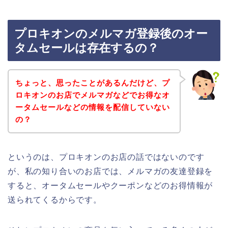
プロキオンのメルマガ登録後のオー
タムセールは存在するの？
ちょっと、思ったことがあるんだけど、プ
ロキオンのお店でメルマガなどでお得なオ
ータムセールなどの情報を配信していない
の？
というのは、プロキオンのお店の話ではないのです
が、私の知り合いのお店では、メルマガの友達登録を
すると、オータムセールやクーポンなどのお得情報が
送られてくるからです。